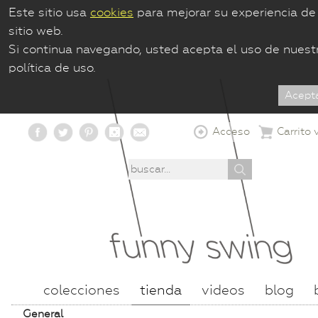
Este sitio usa
cookies
para mejorar su experiencia de
sitio web.
Si continua navegando, usted acepta el uso de nuest
política de uso.
Acceso
Carrito 
colecciones
tienda
videos
blog
General