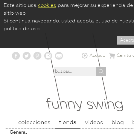
Este sitio usa
cookies
para mejorar su experiencia de
sitio web.
Si continua navegando, usted acepta el uso de nuest
política de uso.
Acceso
Carrito 
colecciones
tienda
videos
blog
General