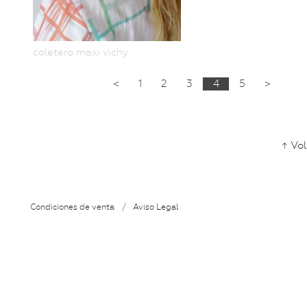
coletero maxi vichy
<
1
2
3
5
>
↑ Vol
Condiciones de venta
/
Aviso Legal