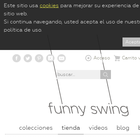
Este sitio usa
cookies
para mejorar su experiencia de
sitio web.
Si continua navegando, usted acepta el uso de nuest
política de uso.
Acceso
Carrito 
colecciones
tienda
videos
blog